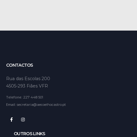
CONTACTOS
Rua das Escolas 200
4505-293 Fiães VFR
Telefone:
227 448 501
Email:
secretaria@aecoelhocastro.pt
OUTROS LINKS