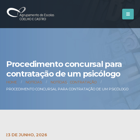
Procedimento concursal para
contratação de um psicólogo
HOME
NOTÍCIAS
NOTÍCIAS
,
CONTRATAÇÃO
PROCEDIMENTO CONCURSAL PARA CONTRATAÇÃO DE UM PSICÓLOGO
E:
23 DE JUNHO, 2026