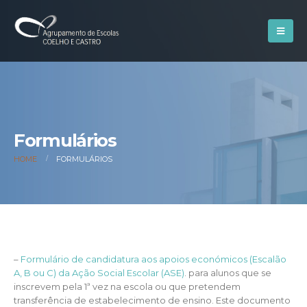
Formulários
HOME
FORMULÁRIOS
–
Formulário de candidatura aos apoios económicos (Escalão
A, B ou C) da Ação Social Escolar (ASE)
. para alunos que se
inscrevem pela 1ª vez na escola ou que pretendem
transferência de estabelecimento de ensino. Este documento