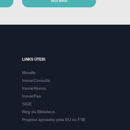
VER MAIS
LINKS ÚTEIS
Moodle
InovarConsulta
InovarAlunos
InovarPaa
SIGE
Blog da Biblioteca
Projetos apoiados pela EU ou FSE