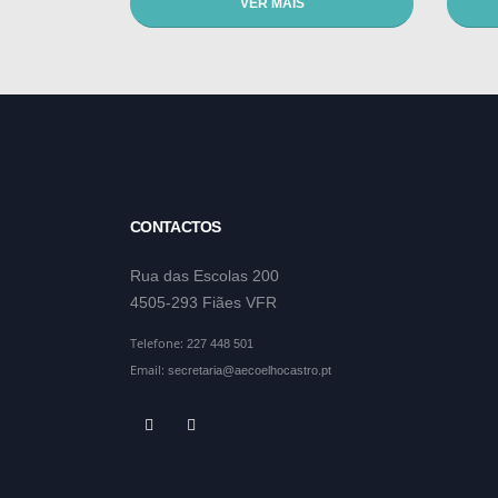
VER MAIS
CONTACTOS
Rua das Escolas 200
4505-293 Fiães VFR
Telefone:
227 448 501
Email:
secretaria@aecoelhocastro.pt