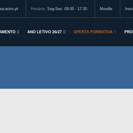
Horário:
ocastro.pt
Seg-Sex: 09:00 - 17:30
Moodle
Inov
AMENTO
ANO LETIVO 26/27
OFERTA FORMATIVA
PRO