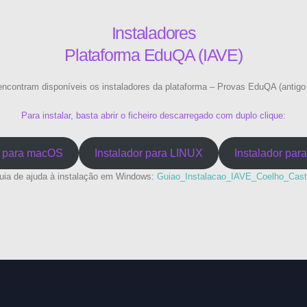
Instaladores
Plataforma EduQA (IAVE)
encontram disponíveis os instaladores da plataforma – Provas EduQA (antigo
Para instalar, basta abrir o ficheiro descarregado com duplo clique:
r para macOS
Instalador para LINUX
Instalador par
uia de ajuda à instalação em Windows:
Guiao_Instalacao_IAVE_Coelho_Cast