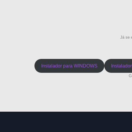
Já se 
Instalador para WINDOWS
Instalado
G