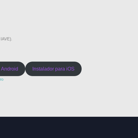
 IAVE).
a Android
Instalador para iOS
ro