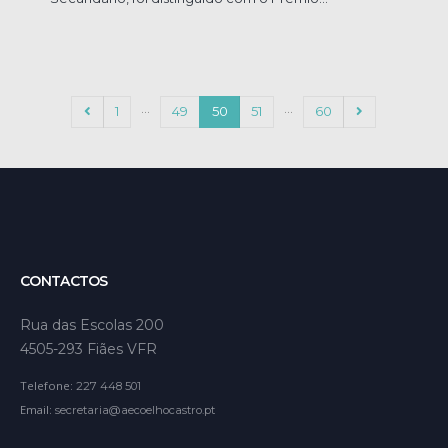
…
…
1
49
50
51
60
CONTACTOS
Rua das Escolas 200
4505-293 Fiães VFR
Telefone:
227 448 501
Email:
secretaria@aecoelhocastro.pt