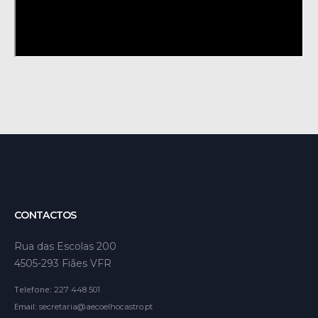
CONTACTOS
Rua das Escolas 200
4505-293 Fiães VFR
Telefone:
227 448 501
Email:
secretaria@aecoelhocastro.pt