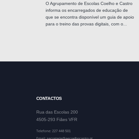
O Agrupamento de Escolas Coelho e Castro
informa os encarregados de educação de
que se encontra disponível um guia de apoio
para o treino das provas digitais, com o...
CONTACTOS
Rua das Escolas 200
4505-293 Fiães VFR
Telefone:
227 448 501
Email:
secretaria@aecoelhocastro.pt