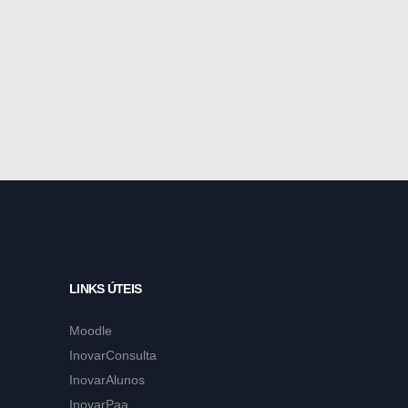
LINKS ÚTEIS
Moodle
InovarConsulta
InovarAlunos
InovarPaa