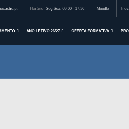
Horário:
ocastro.pt
Seg-Sex: 09:00 - 17:30
Moodle
Inov
AMENTO
ANO LETIVO 26/27
OFERTA FORMATIVA
PRO