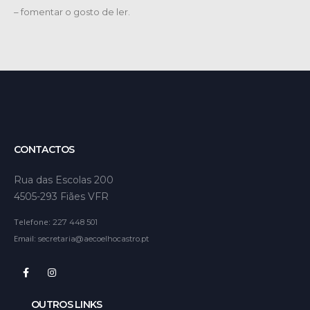
– fomentar o gosto de ler.
CONTACTOS
Rua das Escolas 200
4505-293 Fiães VFR
Telefone:
227 448 501
Email:
secretaria@aecoelhocastro.pt
OUTROS LINKS