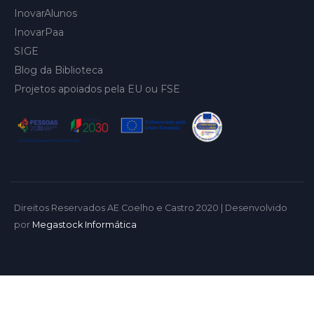
InovarAlunos
InovarPaa
SIGE
Blog da Biblioteca
Projetos apoiados pela EU ou FSE
Direitos Reservados AE Coelho e Castro 2020 | Desenvolvido
por
Megastock Informática