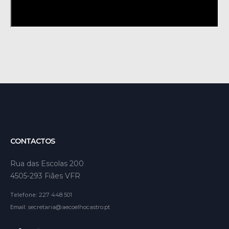
CONTACTOS
Rua das Escolas 200
4505-293 Fiães VFR
Telefone:
227 448 501
Email:
secretaria@aecoelhocastro.pt