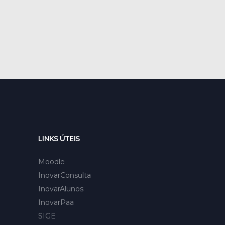
LINKS ÚTEIS
Moodle
InovarConsulta
InovarAlunos
InovarPaa
SIGE