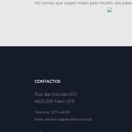
Há turmas que viajam muito pelo mundo das palav
CONTACTOS
Rua das Escolas 200
4505-293 Fiães VFR
Telefone:
227 448 501
Email:
secretaria@aecoelhocastro.pt