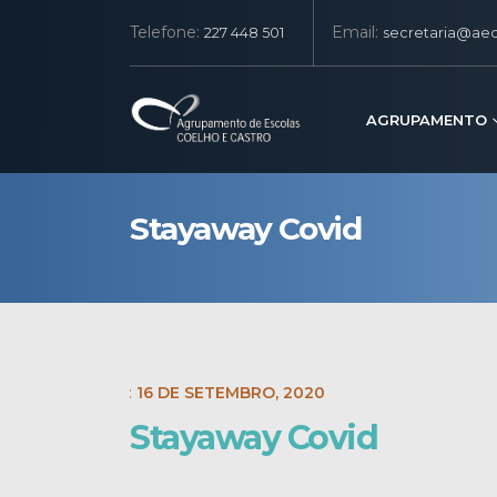
Telefone:
Email:
227 448 501
secretaria@aec
AGRUPAMENTO
Stayaway Covid
POST DATE:
16 DE SETEMBRO, 2020
Stayaway Covid