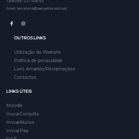
Telefone:
227 448 501
Email:
secretaria@aecoelhocastro.pt
OUTROS LINKS
Utilização do Website
Política de privacidade
Livro Amarelo/Reclamações
Contactos
LINKS ÚTEIS
Moodle
InovarConsulta
InovarAlunos
InovarPaa
SIGE