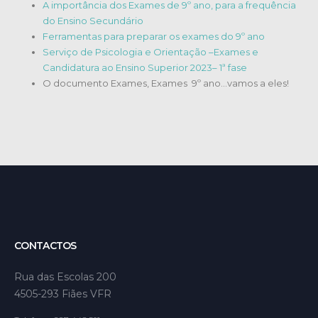
A importância dos Exames de 9º ano, para a frequência
do Ensino Secundário
Ferramentas para preparar os exames do 9º ano
Serviço de Psicologia e Orientação –Exames e
Candidatura ao Ensino Superior 2023– 1ª fase
O documento Exames, Exames 9º ano…vamos a eles!
CONTACTOS
Rua das Escolas 200
4505-293 Fiães VFR