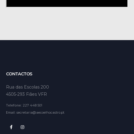
CONTACTOS
Rua das Escolas 200
4505-293 Fiães VFR
Telefone:
227 448 501
Email:
secretaria@aecoelhocastro.pt