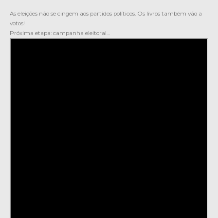
As eleições não se cingem aos partidos políticos. Os livros também vão a
votos!
Próxima etapa: campanha eleitoral…