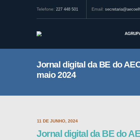
Telefone:
Email:
227 448 501
secretaria@aecoelh
AGRUP
Jornal digital da BE do AEC
maio 2024
POST DATE:
11 DE JUNHO, 2024
Jornal digital da BE do A