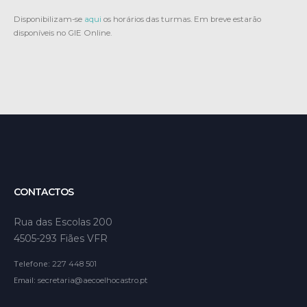
Disponibilizam-se
aqui
os horários das turmas. Em breve estarão
disponíveis no GIE Online.
CONTACTOS
Rua das Escolas 200
4505-293 Fiães VFR
Telefone:
227 448 501
Email:
secretaria@aecoelhocastro.pt