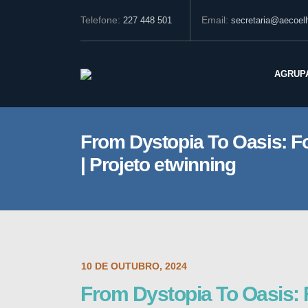
Telefone:
Email:
227 448 501
secretaria@aecoelh
AGRUP
From Dystopia To Oasis: Fo
| Projeto etwinning
POST DATE:
10 DE OUTUBRO, 2024
From Dystopia To Oasis: F