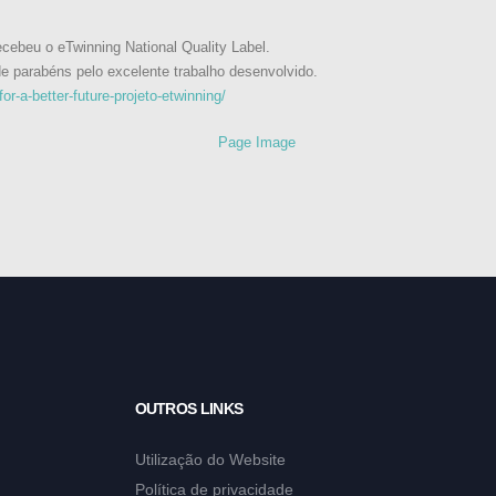
ecebeu o eTwinning National Quality Label.
e parabéns pelo excelente trabalho desenvolvido.
or-a-better-future-projeto-etwinning/
OUTROS LINKS
Utilização do Website
Política de privacidade