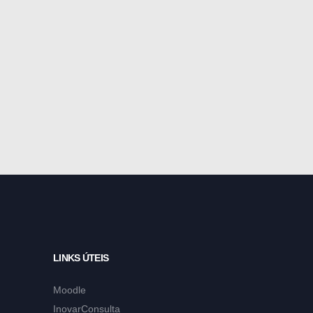
LINKS ÚTEIS
Moodle
InovarConsulta