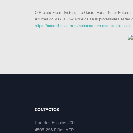
O Projeto From Dystopia To Oasis: For a Better Future r
A turma do 9ºB 2023-2024 e os seus professores estão d
https://aecoelhocastro.pt/noticias/from-dystopia-to-oasis-f
CONTACTOS
Rua das Escolas 200
4505-293 Fiães VFR