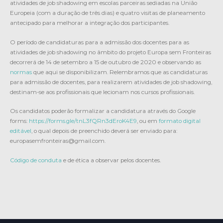
atividades de job shadowing em escolas parceiras sediadas na União
Europeia (com a duração de três dias) e quatro visitas de planeamento
antecipado para melhorar a integração dos participantes.
O período de candidaturas para a admissão dos docentes para as
atividades de job shadowing no âmbito do projeto Europa sem Fronteiras
decorrerá de 14 de setembro a 15 de outubro de 2020 e observando as
normas
que aqui se disponibilizam. Relembramos que as candidaturas
para admissão de docentes, para realizarem atividades de job shadowing,
destinam-se aos profissionais que lecionam nos cursos profissionais.
Os candidatos poderão formalizar a candidatura através do Google
forms:
https://forms.gle/tnL3fQRn3dEroK4E9
, ou em
formato digital
editável
, o qual depois de preenchido deverá ser enviado para:
europasemfronteiras@gmail.com.
Código de conduta
e de ética a observar pelos docentes.