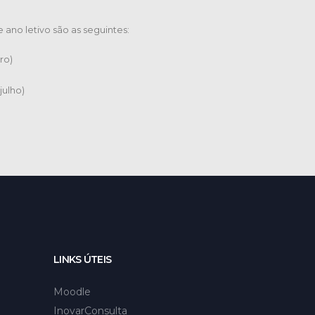
ano letivo são as seguintes:
ro)
julho)
LINKS ÚTEIS
Moodle
InovarConsulta