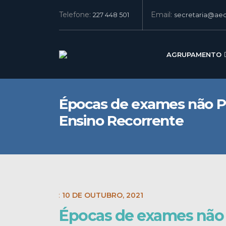
Telefone:
Email:
227 448 501
secretaria@aec
AGRUPAMENTO
Épocas de exames não P
Ensino Recorrente
POST DATE:
10 DE OUTUBRO, 2021
Épocas de exames não 