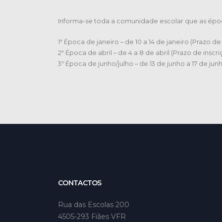
Informa-se toda a comunidade escolar que as époc
1ª Época de janeiro – de 10 a 14 de janeiro (Prazo d
2ª Época de abril – de 4 a 8 de abril (Prazo de inscr
3º Época de junho/julho – de 13 de junho a 17 de jun
CONTACTOS
Rua das Escolas 200
4505-293 Fiães VFR