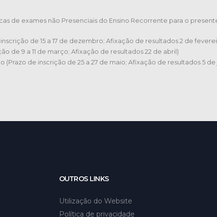
as de exames não Presenciais do Ensino Recorrente para o presente 
e inscrição de 15 a 17 de dezembro; Afixação de resultados 2 de feverei
ição de 9 a 11 de março; Afixação de resultados 22 de abril)
ho (Prazo de inscrição de 25 a 27 de maio; Afixação de resultados 5 de 
OUTROS LINKS
Utilização do Website
Política de privacidade