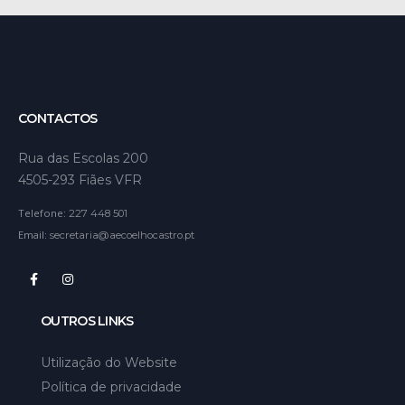
CONTACTOS
Rua das Escolas 200
4505-293 Fiães VFR
Telefone:
227 448 501
Email:
secretaria@aecoelhocastro.pt
OUTROS LINKS
Utilização do Website
Política de privacidade