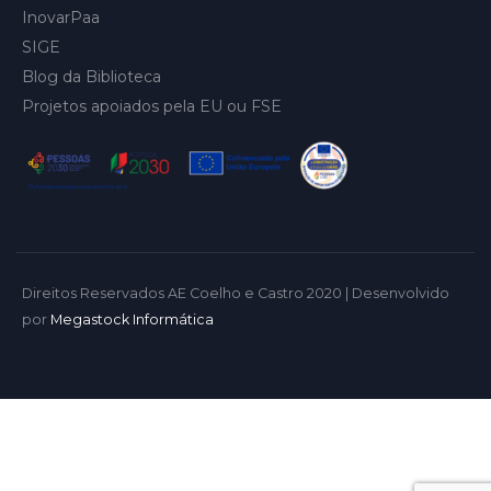
InovarPaa
SIGE
Blog da Biblioteca
Projetos apoiados pela EU ou FSE
Direitos Reservados AE Coelho e Castro 2020 | Desenvolvido
por
Megastock Informática