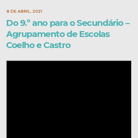
E:
18 DE ABRIL, 2021
Do 9.º ano para o Secundário –
Agrupamento de Escolas
Coelho e Castro