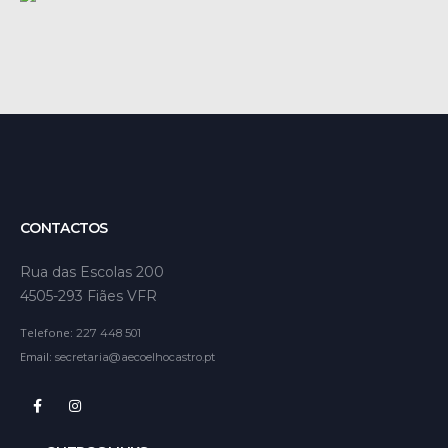
CONTACTOS
Rua das Escolas 200
4505-293 Fiães VFR
Telefone:
227 448 501
Email:
secretaria@aecoelhocastro.pt