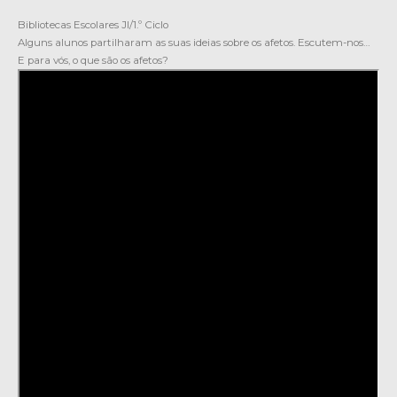
Bibliotecas Escolares JI/1.º Ciclo
Alguns alunos partilharam as suas ideias sobre os afetos. Escutem-nos…
E para vós, o que são os afetos?