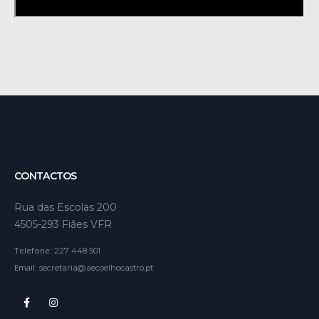
CONTACTOS
Rua das Escolas 200
4505-293 Fiães VFR
Telefone:
227 448 501
Email:
secretaria@aecoelhocastro.pt