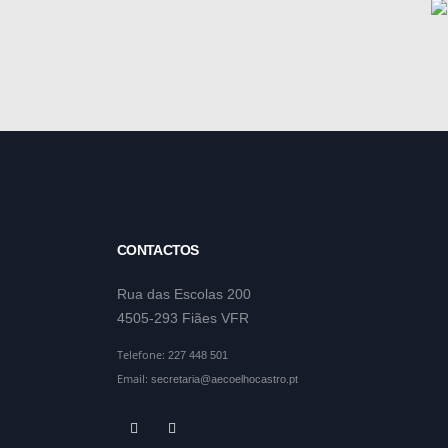
CONTACTOS
Rua das Escolas 200
4505-293 Fiães VFR
Telefone:
227 448 501
Email:
secretaria@aecoelhocastro.pt