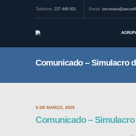
Telefone:
Email:
227 448 501
secretaria@aecoelh
AGRUP
Comunicado – Simulacro d
POST DATE:
6 DE MARÇO, 2025
Comunicado – Simulacro 