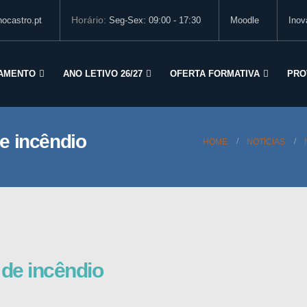
Horário:
ocastro.pt
Seg-Sex: 09:00 - 17:30
Moodle
Inov
AMENTO
ANO LETIVO 26/27
OFERTA FORMATIVA
PRO
e incêndio
HOME
NOTÍCIAS
de incêndio