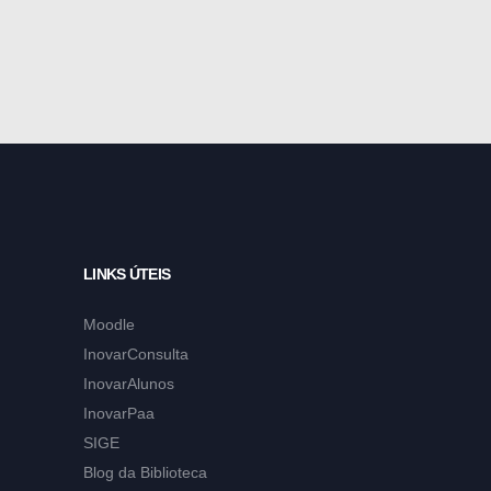
LINKS ÚTEIS
Moodle
InovarConsulta
InovarAlunos
InovarPaa
SIGE
Blog da Biblioteca