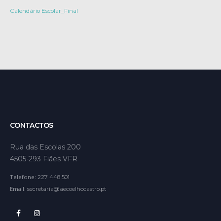
Calendário Escolar_Final
CONTACTOS
Rua das Escolas 200
4505-293 Fiães VFR
Telefone:
227 448 501
Email:
secretaria@aecoelhocastro.pt