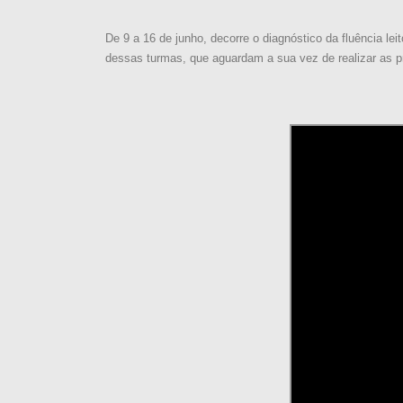
De 9 a 16 de junho, decorre o diagnóstico da fluência le
dessas turmas, que aguardam a sua vez de realizar as p