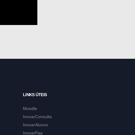
LINKS ÚTEIS
Moodle
InovarConsulta
InovarAlunos
InovarPaa