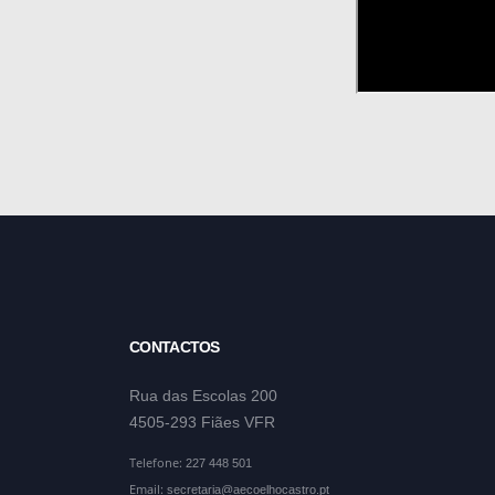
CONTACTOS
Rua das Escolas 200
4505-293 Fiães VFR
Telefone:
227 448 501
Email:
secretaria@aecoelhocastro.pt