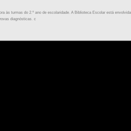
itora às turmas do 2.º ano de escolaridade. A Biblioteca Escolar está envolv
rovas diagnósticas. c