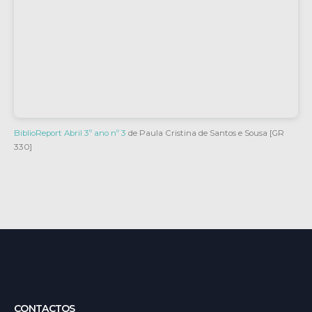
BiblioReport Abril 3º ano nº 3
de Paula Cristina de Santos e Sousa [GR
330]
CONTACTOS