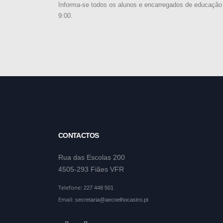
Informa-se todos os alunos e encarregados de educação 
9:00.
CONTACTOS
Rua das Escolas 200
4505-293 Fiães VFR
Telefone:
227 448 501
Email:
secretaria@aecoelhocastro.pt