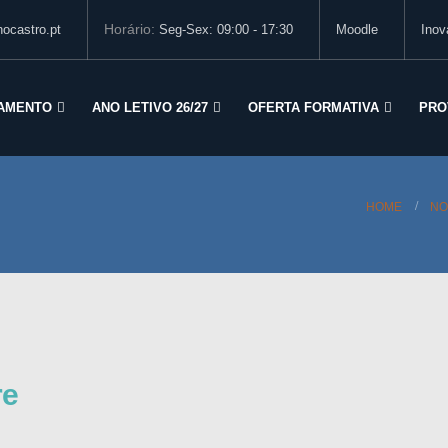
Horário:
ocastro.pt
Seg-Sex: 09:00 - 17:30
Moodle
Inov
AMENTO
ANO LETIVO 26/27
OFERTA FORMATIVA
PRO
HOME
NO
re