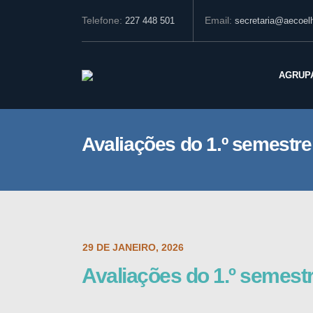
Telefone:
Email:
227 448 501
secretaria@aecoelh
AGRUP
Avaliações do 1.º semestre
POST DATE:
29 DE JANEIRO, 2026
Avaliações do 1.º semest