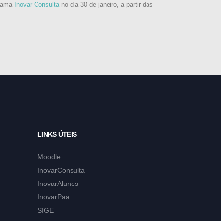
grama
Inovar Consulta
no dia 30 de janeiro, a partir das
LINKS ÚTEIS
Moodle
InovarConsulta
InovarAlunos
InovarPaa
SIGE