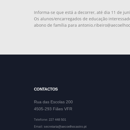
Informa-se que está a decorrer, até dia 11 de jun
Os alunos/encarregados de educação interessad
abono de família para antonio.ribeiro@aecoelhoca
CONTACTOS
Rua das Escolas 200
4505-293 Fiães VFR
Telefone:
227 448 501
Email:
secretaria@aecoelhocastro.pt