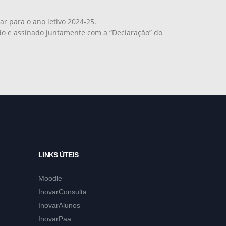
ar para o ano letivo 2024-25.
 e assinado juntamente com a “Declaração” do
LINKS ÚTEIS
Moodle
InovarConsulta
InovarAlunos
InovarPaa