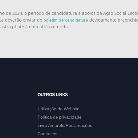
ho de 2024, o período de candidatura a apoios da Ação Social Escol
os deverão enviar do
devidamente preenchido
boletim de candidatura
stro.pt até à data atrás referida.
OUTROS LINKS
Utilização do Website
Política de privacidade
Livro Amarelo/Reclamações
Contactos