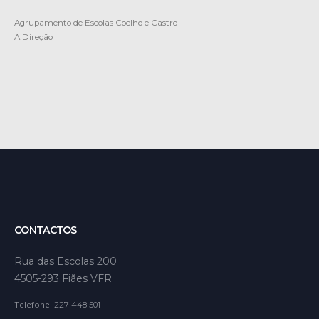
Agrupamento de Escolas Coelho e Castro
A Direção
CONTACTOS
Rua das Escolas 200
4505-293 Fiães VFR
Telefone:
227 448 501